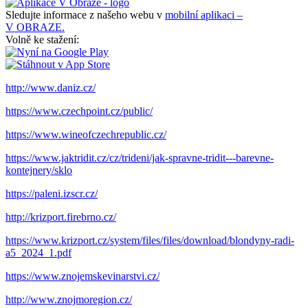
Sledujte informace z našeho webu v
mobilní aplikaci –
V OBRAZE.
Volně ke stažení:
http://www.daniz.cz/
https://www.czechpoint.cz/public/
https://www.wineofczechrepublic.cz/
https://www.jaktridit.cz/cz/trideni/jak-spravne-tridit---barevne-
kontejnery/sklo
https://paleni.izscr.cz/
http://krizport.firebrno.cz/
https://www.krizport.cz/system/files/files/download/blondyny-radi-
a5_2024_1.pdf
https://www.znojemskevinarstvi.cz/
http://www.znojmoregion.cz/