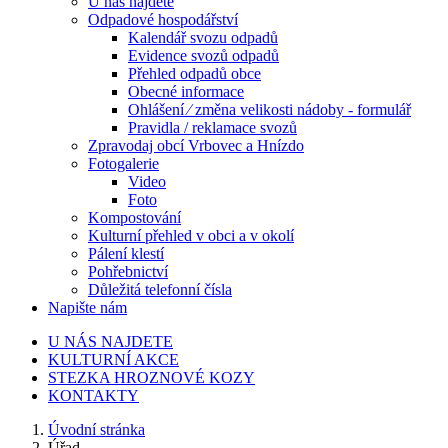
U nás najdete
Odpadové hospodářství
Kalendář svozu odpadů
Evidence svozů odpadů
Přehled odpadů obce
Obecné informace
Ohlášení ⁄ změna velikosti nádoby - formulář
Pravidla / reklamace svozů
Zpravodaj obcí Vrbovec a Hnízdo
Fotogalerie
Video
Foto
Kompostování
Kulturní přehled v obci a v okolí
Pálení klestí
Pohřebnictví
Důležitá telefonní čísla
Napište nám
U NÁS NAJDETE
KULTURNÍ AKCE
STEZKA HROZNOVÉ KOZY
KONTAKTY
Úvodní stránka
Úřad