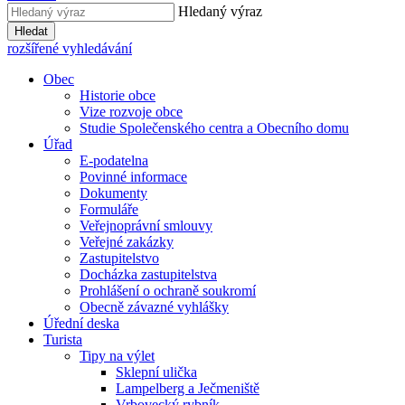
Hledaný výraz
Hledat
rozšířené vyhledávání
Obec
Historie obce
Vize rozvoje obce
Studie Společenského centra a Obecního domu
Úřad
E-podatelna
Povinné informace
Dokumenty
Formuláře
Veřejnoprávní smlouvy
Veřejné zakázky
Zastupitelstvo
Docházka zastupitelstva
Prohlášení o ochraně soukromí
Obecně závazné vyhlášky
Úřední deska
Turista
Tipy na výlet
Sklepní ulička
Lampelberg a Ječmeniště
Vrbovecký rybník