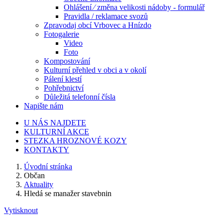
Ohlášení ⁄ změna velikosti nádoby - formulář
Pravidla / reklamace svozů
Zpravodaj obcí Vrbovec a Hnízdo
Fotogalerie
Video
Foto
Kompostování
Kulturní přehled v obci a v okolí
Pálení klestí
Pohřebnictví
Důležitá telefonní čísla
Napište nám
U NÁS NAJDETE
KULTURNÍ AKCE
STEZKA HROZNOVÉ KOZY
KONTAKTY
Úvodní stránka
Občan
Aktuality
Hledá se manažer stavebnin
Vytisknout