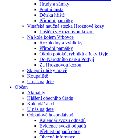
Hrady a zámky
Poutní místa
Dětská hřiště
Přírodní památky
Vinařská naučná stezka Hroznové kozy
Luštění s Hroznovou kozou
Na kole kolem Vrbovce
Rozhledny a vyhlídky
Přírodní památky
Okolo potoků, rybníků a řeky Dyje
Do Národního parku Podyjí
Za Hroznovou kozou
Sklepní uličky hravě
Koupaliště
U nás najdete
Občan
Aktuality
Hlášení obecního úřadu
Kalendář akcí
U nás najdete
Odpadové hospodářství
Kalendář svozu odpadů
Evidence svozů odpadů
Přehled odpadů obce
Obecné informace