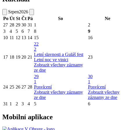
Srpen
2026
Po
Út
St
Čt
Pá
So
Ne
27
28
29
30
31
1
2
3
4
5
6
7
8
9
10
11
12
13
14
15
16
22
2
Letní slavnosti a Guláš fest
17
18
19
20
21
23
Letní noc ve vinici
Zobrazit všechny záznamy
ze dne
29
30
1
1
24
25
26
27
28
Posvícení
Posvícení
Zobrazit všechny záznamy
Zobrazit všechny
ze dne
záznamy ze dne
31
1
2
3
4
5
6
Mobilní aplikace