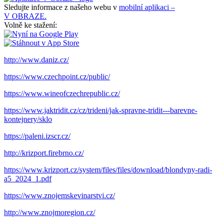
Sledujte informace z našeho webu v
mobilní aplikaci –
V OBRAZE.
Volně ke stažení:
http://www.daniz.cz/
https://www.czechpoint.cz/public/
https://www.wineofczechrepublic.cz/
https://www.jaktridit.cz/cz/trideni/jak-spravne-tridit---barevne-
kontejnery/sklo
https://paleni.izscr.cz/
http://krizport.firebrno.cz/
https://www.krizport.cz/system/files/files/download/blondyny-radi-
a5_2024_1.pdf
https://www.znojemskevinarstvi.cz/
http://www.znojmoregion.cz/