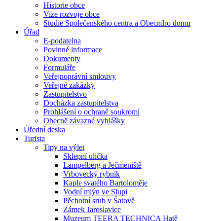
Historie obce
Vize rozvoje obce
Studie Společenského centra a Obecního domu
Úřad
E-podatelna
Povinné informace
Dokumenty
Formuláře
Veřejnoprávní smlouvy
Veřejné zakázky
Zastupitelstvo
Docházka zastupitelstva
Prohlášení o ochraně soukromí
Obecně závazné vyhlášky
Úřední deska
Turista
Tipy na výlet
Sklepní ulička
Lampelberg a Ječmeniště
Vrbovecký rybník
Kaple svatého Bartoloměje
Vodní mlýn ve Slupi
Pěchotní srub v Šatově
Zámek Jaroslavice
Muzeum TEERA TECHNICA Hatě